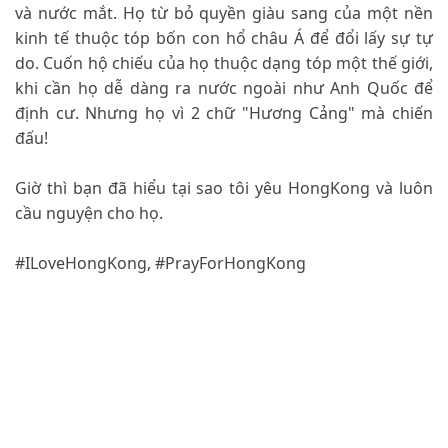
và nước mắt. Họ từ bỏ quyền giàu sang của một nền
kinh tế thuộc tóp bốn con hổ châu Á để đổi lấy sự tự
do. Cuốn hộ chiếu của họ thuộc dạng tóp một thế giới,
khi cần họ dễ dàng ra nước ngoài như Anh Quốc để
định cư. Nhưng họ vì 2 chữ "Hương Cảng" mà chiến
đấu!
Giờ thì bạn đã hiểu tại sao tôi yêu HongKong và luôn
cầu nguyện cho họ.
#
ILoveHongKong
,
#
PrayForHongKong