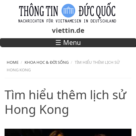
Skip to main content
viettin.de
☰ Menu
Main menu
HOME
KHOA HỌC & ĐỜI SỐNG
TÌM HIỂU THÊM LỊCH SỬ
HONG KONG
Tìm hiểu thêm lịch sử
Hong Kong