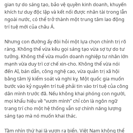
gian tự do sáng tạo, bảo vệ quyền kinh doanh, khuyến
khích tư duy độc lập và kết nối được nhân tài trong lẫn
ngoài nước, có thể trở thành một trung tâm lao động
trí tuệ mới của châu Á.
Nhưng con đường ấy đòi hỏi một lựa chọn chính trị rõ
ràng. Không thể vừa kêu gọi sáng tạo vừa sợ tự do tư
tưởng. Không thể vừa muốn doanh nghiệp tư nhân lớn
mạnh vừa duy trì cơ chế xin-cho. Không thể vừa nói
đến AI, bán dẫn, công nghệ cao, vừa quản trị xã hội
bằng tâm lý kiểm soát và nghi kỵ. Một quốc gia muốn
bước vào kỷ nguyên trí tuệ phải tin vào trí tuệ của công
dân mình trước đã. Nếu không khai phóng con người,
mọi khẩu hiệu về “vươn mình” chỉ còn là ngôn ngữ
trang trí cho một hệ thống vẫn sợ chính năng lượng
sáng tạo mà nó muốn khai thác.
Tầm nhìn thứ hai là vươn ra biển. Việt Nam không thể