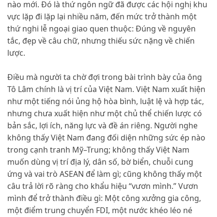
nào mới. Đó là thứ ngôn ngữ đã được các hội nghị khu
vực lặp đi lặp lại nhiều năm, đến mức trở thành một
thứ nghi lễ ngoại giao quen thuộc: Đúng về nguyên
tắc, đẹp về câu chữ, nhưng thiếu sức nặng về chiến
lược.
Điều mà người ta chờ đợi trong bài trình bày của ông
Tô Lâm chính là vị trí của Việt Nam. Việt Nam xuất hiện
như một tiếng nói ủng hộ hòa bình, luật lệ và hợp tác,
nhưng chưa xuất hiện như một chủ thể chiến lược có
bản sắc, lợi ích, năng lực và đề án riêng. Người nghe
không thấy Việt Nam đang đối diện những sức ép nào
trong cạnh tranh Mỹ–Trung; không thấy Việt Nam
muốn dùng vị trí địa lý, dân số, bờ biển, chuỗi cung
ứng và vai trò ASEAN để làm gì; cũng không thấy một
câu trả lời rõ ràng cho khẩu hiệu “vươn mình.” Vươn
mình để trở thành điều gì: Một công xưởng gia công,
một điểm trung chuyển FDI, một nước khéo léo né