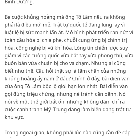
Bình Dương.
Ba cuộc khủng hoảng mà ông Tô Lâm nêu ra không
phải là điều mới mẻ. Trật tự quốc tế đang lung lay vì
luật lệ bị sức mạnh lấn át. Mô hình phát triển rạn nứt vì
toàn cầu hóa bị chia phe, chuỗi cung ứng bị chính trị
hóa, công nghệ bị vũ khí hóa. Lòng tin chiến lược suy
giảm vì các cường quốc vừa bắt tay vừa phòng thủ, vừa
buôn bán vừa chuẩn bị cho va chạm. Nhưng ai cũng
biết như thế. Câu hỏi thật sự là tâm chấn của những
khủng hoảng ấy nằm ở đâu? Chính ở đây, bài diễn văn
của ông Tô Lâm bộc lộ giới hạn lớn nhất. Bài diễn văn
gọi đúng triệu chứng, nhưng né tránh căn bệnh. Nó
nói về một thế giới bất ổn, nhưng không dám chỉ ra
cuộc cạnh tranh Mỹ–Trung đang làm biến dạng trật tự
khu vực.
Trong ngoại giao, không phải lúc nào cũng cần đề cập