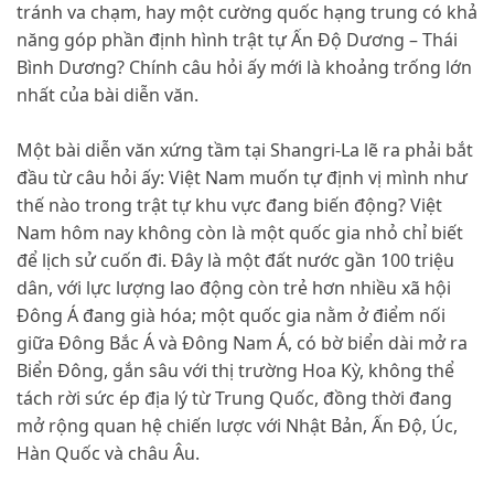
tránh va chạm, hay một cường quốc hạng trung có khả
năng góp phần định hình trật tự Ấn Độ Dương – Thái
Bình Dương? Chính câu hỏi ấy mới là khoảng trống lớn
nhất của bài diễn văn.
Một bài diễn văn xứng tầm tại Shangri-La lẽ ra phải bắt
đầu từ câu hỏi ấy: Việt Nam muốn tự định vị mình như
thế nào trong trật tự khu vực đang biến động? Việt
Nam hôm nay không còn là một quốc gia nhỏ chỉ biết
để lịch sử cuốn đi. Đây là một đất nước gần 100 triệu
dân, với lực lượng lao động còn trẻ hơn nhiều xã hội
Đông Á đang già hóa; một quốc gia nằm ở điểm nối
giữa Đông Bắc Á và Đông Nam Á, có bờ biển dài mở ra
Biển Đông, gắn sâu với thị trường Hoa Kỳ, không thể
tách rời sức ép địa lý từ Trung Quốc, đồng thời đang
mở rộng quan hệ chiến lược với Nhật Bản, Ấn Độ, Úc,
Hàn Quốc và châu Âu.