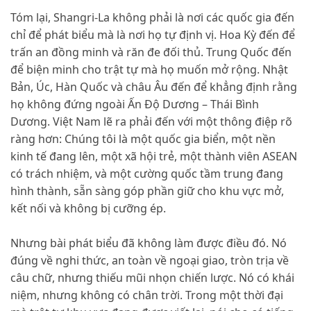
Tóm lại, Shangri-La không phải là nơi các quốc gia đến
chỉ để phát biểu mà là nơi họ tự định vị. Hoa Kỳ đến để
trấn an đồng minh và răn đe đối thủ. Trung Quốc đến
để biện minh cho trật tự mà họ muốn mở rộng. Nhật
Bản, Úc, Hàn Quốc và châu Âu đến để khẳng định rằng
họ không đứng ngoài Ấn Độ Dương – Thái Bình
Dương. Việt Nam lẽ ra phải đến với một thông điệp rõ
ràng hơn: Chúng tôi là một quốc gia biển, một nền
kinh tế đang lên, một xã hội trẻ, một thành viên ASEAN
có trách nhiệm, và một cường quốc tầm trung đang
hình thành, sẵn sàng góp phần giữ cho khu vực mở,
kết nối và không bị cưỡng ép.
Nhưng bài phát biểu đã không làm được điều đó. Nó
đúng về nghi thức, an toàn về ngoại giao, tròn trịa về
câu chữ, nhưng thiếu mũi nhọn chiến lược. Nó có khái
niệm, nhưng không có chân trời. Trong một thời đại