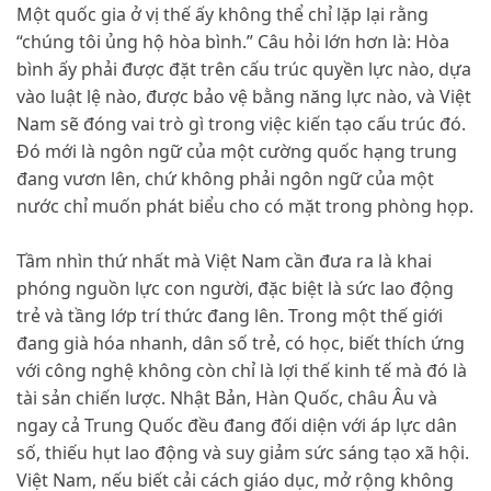
Một quốc gia ở vị thế ấy không thể chỉ lặp lại rằng
“chúng tôi ủng hộ hòa bình.” Câu hỏi lớn hơn là: Hòa
bình ấy phải được đặt trên cấu trúc quyền lực nào, dựa
vào luật lệ nào, được bảo vệ bằng năng lực nào, và Việt
Nam sẽ đóng vai trò gì trong việc kiến tạo cấu trúc đó.
Đó mới là ngôn ngữ của một cường quốc hạng trung
đang vươn lên, chứ không phải ngôn ngữ của một
nước chỉ muốn phát biểu cho có mặt trong phòng họp.
Tầm nhìn thứ nhất mà Việt Nam cần đưa ra là khai
phóng nguồn lực con người, đặc biệt là sức lao động
trẻ và tầng lớp trí thức đang lên. Trong một thế giới
đang già hóa nhanh, dân số trẻ, có học, biết thích ứng
với công nghệ không còn chỉ là lợi thế kinh tế mà đó là
tài sản chiến lược. Nhật Bản, Hàn Quốc, châu Âu và
ngay cả Trung Quốc đều đang đối diện với áp lực dân
số, thiếu hụt lao động và suy giảm sức sáng tạo xã hội.
Việt Nam, nếu biết cải cách giáo dục, mở rộng không