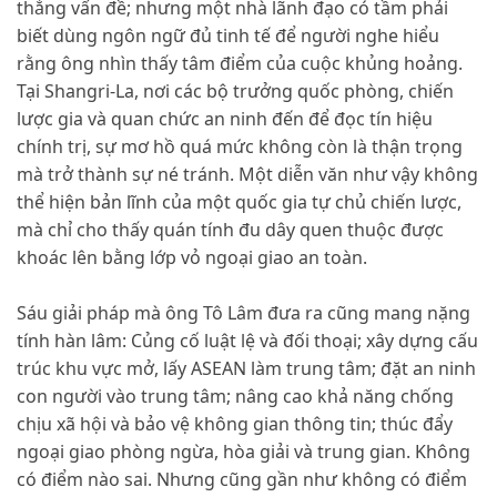
thẳng vấn đề; nhưng một nhà lãnh đạo có tầm phải
biết dùng ngôn ngữ đủ tinh tế để người nghe hiểu
rằng ông nhìn thấy tâm điểm của cuộc khủng hoảng.
Tại Shangri-La, nơi các bộ trưởng quốc phòng, chiến
lược gia và quan chức an ninh đến để đọc tín hiệu
chính trị, sự mơ hồ quá mức không còn là thận trọng
mà trở thành sự né tránh. Một diễn văn như vậy không
thể hiện bản lĩnh của một quốc gia tự chủ chiến lược,
mà chỉ cho thấy quán tính đu dây quen thuộc được
khoác lên bằng lớp vỏ ngoại giao an toàn.
Sáu giải pháp mà ông Tô Lâm đưa ra cũng mang nặng
tính hàn lâm: Củng cố luật lệ và đối thoại; xây dựng cấu
trúc khu vực mở, lấy ASEAN làm trung tâm; đặt an ninh
con người vào trung tâm; nâng cao khả năng chống
chịu xã hội và bảo vệ không gian thông tin; thúc đẩy
ngoại giao phòng ngừa, hòa giải và trung gian. Không
có điểm nào sai. Nhưng cũng gần như không có điểm